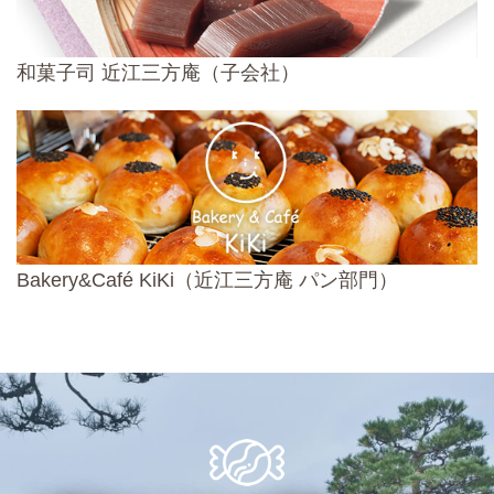
和菓子司 近江三方庵（子会社）
Bakery&Café KiKi（近江三方庵 パン部門）