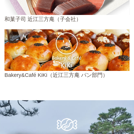
和菓子司 近江三方庵（子会社）
Bakery&Café KiKi（近江三方庵 パン部門）