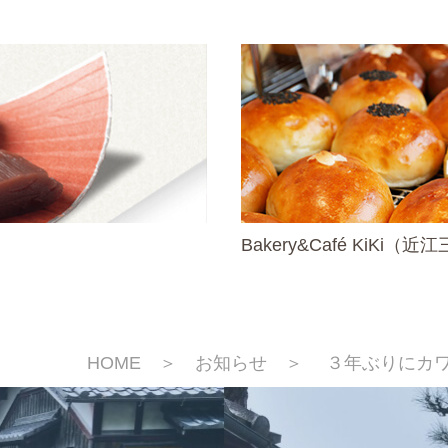
Bakery&Café KiKi
HOME
＞
お知らせ
＞ ３年ぶりにカワ