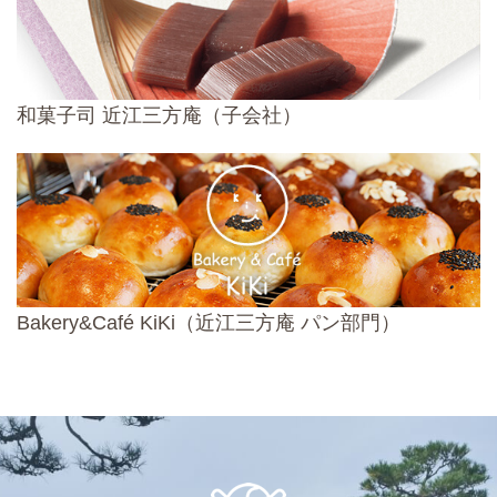
和菓子司 近江三方庵（子会社）
Bakery&Café KiKi（近江三方庵 パン部門）