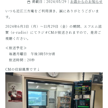
掲載日：2024/05/29｜
お店からのお知らせ
calendar_today
いつも近江三方庵をご利用頂き、誠にありがとうございま
す。
2024年6月3日（月）～11月29日（金）の期間、エフエム滋
賀（e-radio）にてラジオCMが放送されますので、是非ご
視聴ください。
≪放送予定≫
毎週月曜日 午後3時59分頃
放送時間：20秒
CMの収録風景です↓